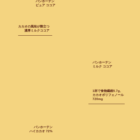
バンホーテン
ピュア ココア
カカオの風味が際立つ
濃厚ミルクココア
バンホーテン
ミルク ココア
1杯で食物繊維5.7g、
カカオポリフェノール
720mg
バンホーテン
ハイカカオ 72%