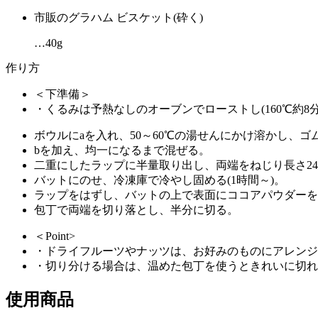
市販のグラハム ビスケット(砕く)
…40g
作り方
＜下準備＞
・くるみは予熱なしのオーブンでローストし(160℃約8分
ボウルにaを入れ、50～60℃の湯せんにかけ溶かし、
bを加え、均一になるまで混ぜる。
二重にしたラップに半量取り出し、両端をねじり長さ24
バットにのせ、冷凍庫で冷やし固める(1時間～)。
ラップをはずし、バットの上で表面にココアパウダーを
包丁で両端を切り落とし、半分に切る。
＜Point>
・ドライフルーツやナッツは、お好みのものにアレンジ
・切り分ける場合は、温めた包丁を使うときれいに切れ
使用商品